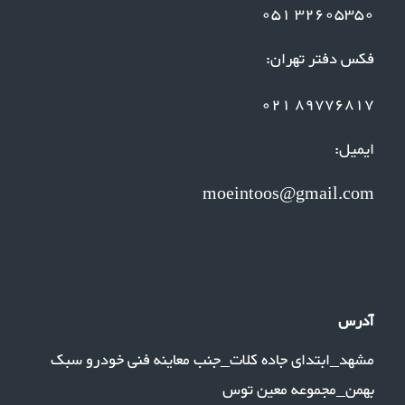
32605350 051
فکس دفتر تهران:
89776817 021
ایمیل:
moeintoos@gmail.com
آدرس
مشهد_ابتدای جاده کلات_جنب معاینه فنی خودرو سبک
بهمن_مجموعه معین توس