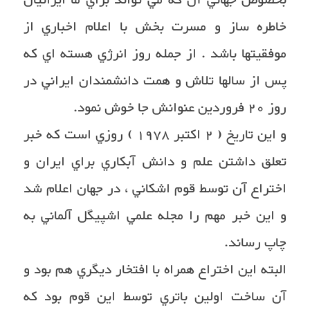
بخصوص جهاني آن كه مي تواند براي ما ايرانيان
خاطره ساز و مسرت بخش با اعلام اخباري از
موفقيتها باشد . از جمله روز انرژي هسته اي كه
پس از سالها تلاش و همت دانشمندان ايراني در
روز ٢٠ فروردين عنوانش جا خوش نمود.
و اين تاريخ ( ٢ اكتبر ١٩٧٨ ) روزي است كه خبر
تعلق داشتن علم و دانش آبكاري براي ايران و
اختراع آن توسط قوم اشكاني ، در جهان اعلام شد
و اين خبر مهم را مجله علمي اشپيگل آلماني به
چاپ رساند.
البته اين اختراع همراه با افتخار ديگري هم بود و
آن ساخت اولين باتري توسط اين قوم بود كه