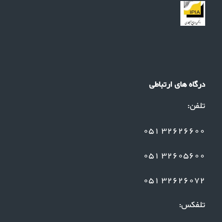
درگاه های ارتباطی
تلفن:
32626600 051
32605600 051
32626072 051
تلفکس: