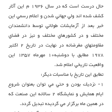
حال درست است كه در سال ١٩٣٦ م اين آثار
كشف شده اند ولي جهاني شدن و اعلام رسمي اين
خبر بعد از آزمايشات طولاني توسط دانشمندان
مختلف و در كشورهاي مختلف و نيز در فضاي
مقاومتهاي مغرضانه در نهايت در تاريخ ٢ اكتبر
١٩٧٨ مطابق با دوشنبه١٠ مهرماه ١٣٥٧ اين
واقعيت تاريخي اعلام شد.
تطابق اين تاريخ با مناسبات ديگر:
١- نزديك بودن و حتي مي توان بعنوان شروع
ايام همايش و نمايشگاه ٢ سالانه اين صنعت كه
در همين ماه برگزار مي گرديده تبديل گردد.