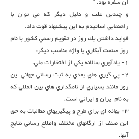
آن سفره بود. ”
و چندين علت و دليل ديگر كه مي توان با
راهنمايي اساتيدم به اين پيشنهاد قوت داد.
فوايد داشتن يك روز در تقويم رسمي كشور با نام
روز صنعت آبكاري يا واژه مناسب ديگر:
١- يادآوري سالانه يكي از افتخارات ملي.
٢- پي گيري هاي بعدي به ثبت رساني جهاني اين
روز مانند بسياري از نامگذاري هاي بين المللي كه
به نام ايران و ايراني است.
٣- بهانه اي براي طرح و پيگيريهاي مطالبات به حق
اين صنف از ارگانهاي مختلف واطلاع رساني نتايج
آنها.