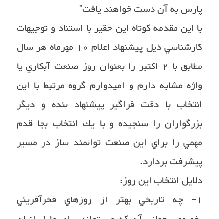
پارس به آن دست خواهند يافت”
با اين مقدمه كوتاه اين حقير با استناد و توجيهات
كارشناسي ذيل پيشنهاد اعلام ١٠ مهرماه هر سال
مطابق با ٢ اكتبر را بعنوان روز صنعت آبكاري يا
واژه مشابه دارم و اميدوارم گروه مرتبط با اين
انتخاب با دقت فراگير پيشنهاد بنده و ديگر
بزرگواران را سنجيده و با يك انتخاب بجا قدم
مهمي را براي اين صنعت توانمند ساز در مسير
پيشرفت بردارد.
دلايل انتخاب اين روز:
١- چه تاريخي بهتر از روزهاي فخرآفريني