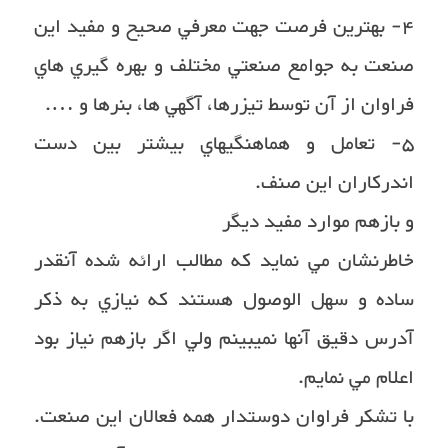
٤- بهترين فرصت جهت معرفي صحيح و مفيد اين
صنعت به جوامع صنعتي مختلف و بهره گيري هاي
فراوان از آن توسط تيزرها، آگهي ها، بنرها و ….
٥- تعامل و هماهنگيهاي بيشتر بين دست
اندركاران اين صنف.
و بازهم موارد مفيد ديگر
خاطرنشان مي نمايد كه مطالب ارائه شده آنقدر
ساده و سهل الوصول هستند كه نيازي به ذكر
آدرس دقيق آنها نميبينم ولي اگر بازهم نياز بود
اعلام مي نمايم.
با تشكر فراوان دوستدار همه فعالان اين صنعت.