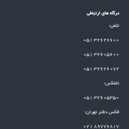
درگاه های ارتباطی
تلفن:
32626600 051
32605600 051
32626072 051
تلفکس:
32605350 051
فکس دفتر تهران:
89776817 021