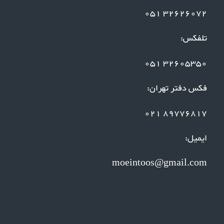
32626072 051
تلفکس:
32605350 051
فکس دفتر تهران:
89776817 021
ایمیل:
moeintoos@gmail.com