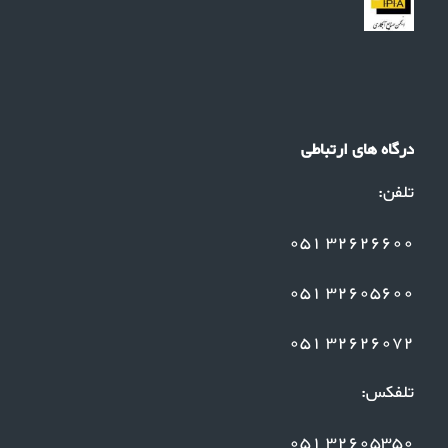
درگاه های ارتباطی
تلفن:
32626600 051
32605600 051
32626072 051
تلفکس:
32605350 051