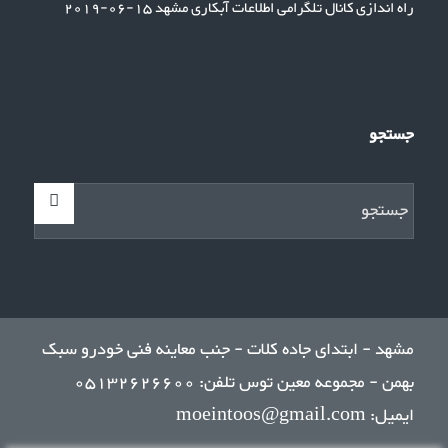
راه اندازی کانال تلگرامی اطلاعات آبکاری مشهد
15-06-2019
جستجو
مشهد - ابتدای جاده کلات - جنب معاینه فنی خودرو سبک
بهمن - مجموعه معین توس تلفن: 05132626600
ایمیل: moeintoos@gmail.com