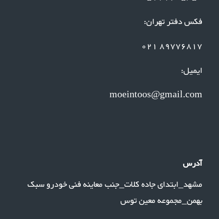
فکس دفتر تهران:
89776817 021
ایمیل:
moeintoos@gmail.com
آدرس
مشهد_ابتدای جاده کلات_جنب معاینه فنی خودرو سبک
بهمن_مجموعه معین توس