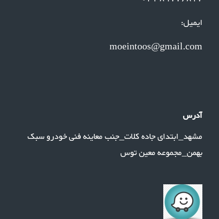
ایمیل:
moeintoos@gmail.com
آدرس
مشهد_ابتدای جاده کلات_جنب معاینه فنی خودرو سبک
بهمن_مجموعه معین توس