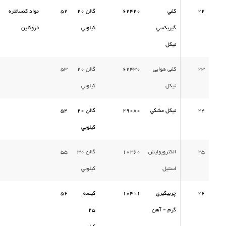
22
كفي
62420
گالن 20
52
مواد كنسانتره
گيربكسي
كيلويي
فروكلين
نیکل
23
کفی هوایی
62430
گالن 20
53
نیکل
كيلويي
24
نيكل مشكي
29080
گالن 20
54
كيلويي
25
الكتروپوليش
10260
گالن 30
55
استيل
كيلويي
26
چربيگيري
10411
كيسه
56
گرم - آهن
25