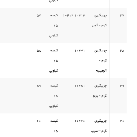
كيلويي
27
چربيگيري
10412.10413
كيسه
57
گرم - آهن
25
كيلويي
28
چربيگيري
10431
كيسه
58
گرم -
25
آلومینیم
كيلويي
29
چربيگيري
10451
كيسه
59
گرم - برنج
25
كيلويي
30
چربيگيري
10440
كيسه
60
گرم – سرب
25