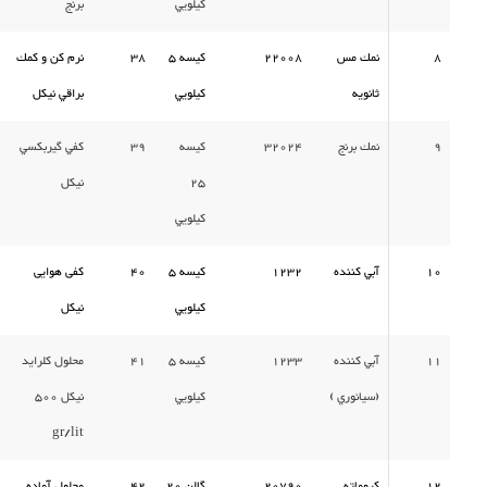
كيلويي
برنج
8
نمك مس
22008
كيسه 5
38
نرم كن و كمك
ثانويه
كيلويي
براقي نيكل
9
نمك برنج
32024
كيسه
39
كفي گيربكسي
25
نیکل
كيلويي
10
آبي كننده
1232
كيسه 5
40
کفی هوایی
كيلويي
نیکل
11
آبي كننده
1233
كيسه 5
41
محلول کلراید
(سيانوري )
كيلويي
نیکل 500
gr/lit
12
كروماته
20790
گالن 20
42
محلول آماده