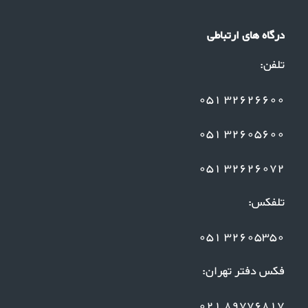
درگاه های ارتباطی
تلفن:
32626600 051
32605600 051
32626072 051
تلفکس:
32605350 051
فکس دفتر تهران:
89776817 021