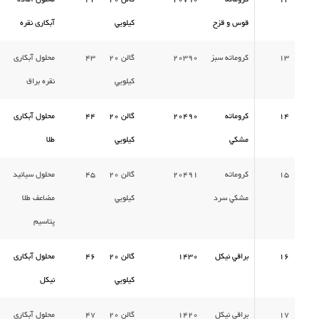
قوس و قزح
كيلويي
آبکاری نقره
13
كروماته سبز
20390
گالن 20
43
محلول آبکاری
كيلويي
نقره براق
14
كروماته
20490
گالن 20
44
محلول آبکاری
مشكي
كيلويي
طلا
15
كروماته
20491
گالن 20
45
محلول سیانید
مشكي سرد
كيلويي
مضاعف طلا
پتاسیم
16
براقي نيكل
1430
گالن 20
46
محلول آبکاری
كيلويي
نیکل
17
براقي نيكل
1420
گالن 20
47
محلول آبکاری