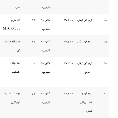
كيلويي
مس
18
نرم كن نيكل
78100
گالن 20
48
آند كرم
كيلويي
MTC.Group
19
نرم كن نيكل
78200
گالن 20
49
دستگاه خشك
كيلويي
كن
20
نرم كن نيكل
78300
گالن 20
50
نمک بلک
- برنج
كيلويي
اکساید
21
نرم كن و
78400
گالن 20
51
مواد كنسانتره
كمك براقي
كيلويي
فروكلين
نيكل