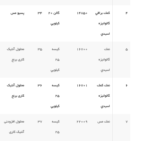
4
كمك براقي
14850
گالن 20
34
پسیو مس
گالوانيزه
كيلويي
اسيدي
5
نمك
16700
كيسه
35
محلول آنتیک
گالوانيزه
25
کاری برنج
اسيدي
كيلويي
6
نمك كمك
16701
كيسه
36
محلول آنتیک
گالوانيزه
25
کاری برنج
اسيدي
كيلويي
7
نمك مس
22009
كيسه
37
محلول افزودنی
25
آنتیک کاری